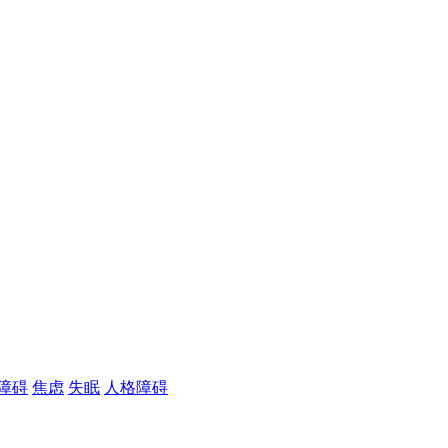
障碍
焦虑
失眠
人格障碍