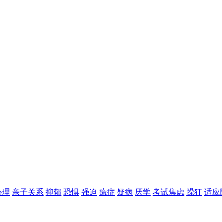
心理
亲子关系
抑郁
恐惧
强迫
癔症
疑病
厌学
考试焦虑
躁狂
适应