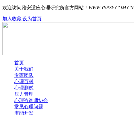
欢迎访问雅安适应心理研究所官方网站！
WWW.YSPSY.COM.CN
加入收藏
|
设为首页
首页
关于我们
专家团队
心理百科
心理测试
压力管理
心理咨询师协会
常见心理问题
潜能开发
Error loading images. One or more 