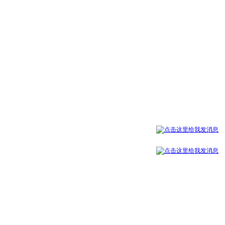
客服一：
客服二：