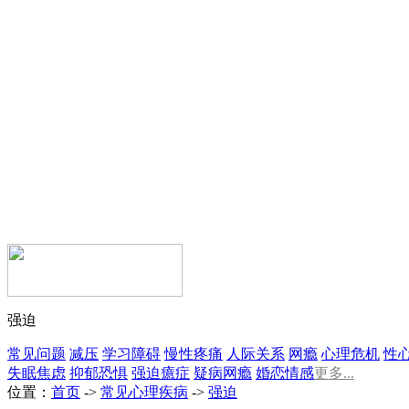
强迫
常见问题
减压
学习障碍
慢性疼痛
人际关系
网瘾
心理危机
性
失眠
焦虑
抑郁
恐惧
强迫
癔症
疑病
网瘾
婚恋情感
更多...
位置：
首页
->
常见心理疾病
->
强迫