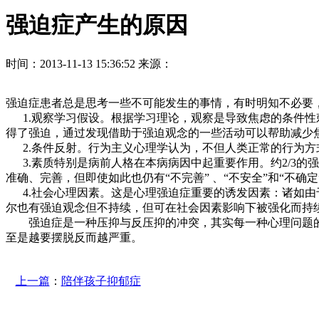
强迫症产生的原因
时间：2013-11-13 15:36:52 来源：
强迫症患者总是思考一些不可能发生的事情，有时明知不必要
1.观察学习假设。根据学习理论，观察是导致焦虑的条件性
得了强迫，通过发现借助于强迫观念的一些活动可以帮助减少
2.条件反射。行为主义心理学认为，不但人类正常的行为方
3.素质特别是病前人格在本病病因中起重要作用。约2/3的
准确、完善，但即使如此也仍有“不完善” 、“不安全”和“
4.社会心理因素。这是心理强迫症重要的诱发因素：诸如由
尔也有强迫观念但不持续，但可在社会因素影响下被强化而持
强迫症是一种压抑与反压抑的冲突，其实每一种心理问题的
至是越要摆脱反而越严重。
上一篇
：
陪伴孩子抑郁症