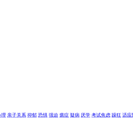
心理
亲子关系
抑郁
恐惧
强迫
癔症
疑病
厌学
考试焦虑
躁狂
适应