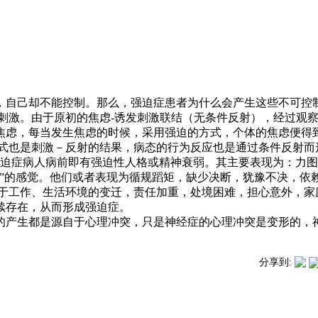
，自己却不能控制。那么，强迫症患者为什么会产生这些不可控
刺激。由于原初的焦虑-诱发刺激联结（无条件反射），经过观
焦虑，每当发生焦虑的时候，采用强迫的方式，个体的焦虑便得
式也是刺激－反射的结果，病态的行为反应也是通过条件反射而
强迫症病人病前即有强迫性人格或精神衰弱。其主要表现为：力
不确定”的感觉。他们或者表现为循规蹈矩，缺少决断，犹豫不决，
于工作、生活环境的变迁，责任加重，处境困难，担心意外，家
续存在，从而形成强迫症。
产生都是源自于心理冲突，只是神经症的心理冲突是变形的，神
分享到: