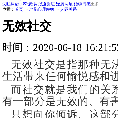
失眠
焦虑
抑郁
恐惧
强迫
癔症
疑病
网瘾
婚恋情感
更多...
位置：
首页
->
常见心理疾病
->
人际关系
无效社交
时间：2020-06-18 16:21
无效社交是指那种无
生活带来任何愉悦感和
而社交就是我们的关
有一部分是无效的、有
只想向你倾诉。
这部