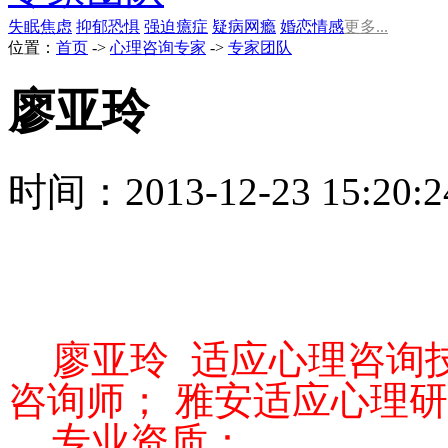
失眠
焦虑
抑郁
恐惧
强迫
癔症
疑病
网瘾
婚恋情感
更多...
位置：
首页
->
心理咨询专家
->
专家团队
廖亚玲
时间：2013-12-23 15:20
廖亚玲 适应心理咨询
咨询师； 雅安适应心理
专业资质：